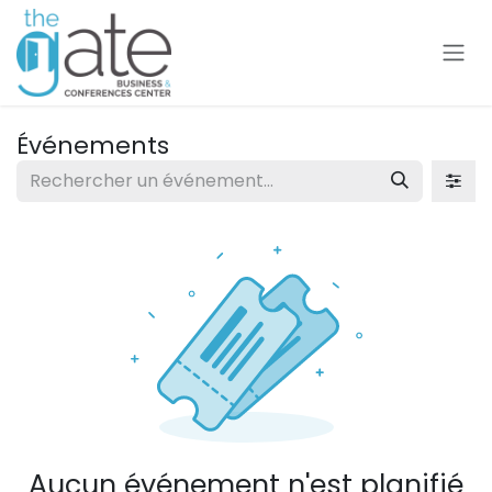
Se rendre au contenu
Événements
Aucun événement n'est planifié