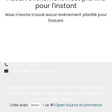
pour l'instant
Nous n'avons trouvé aucun événement planifié pour
l'instant.
+32 10 750 600
accueil@the-gate.be
Copyright © Axis Gate SA, rue du Fond Cattelain, 2,
1435 Mont-Saint-Guibert, Belgique, 0578.862.643
RPM Brabant Wallon
Créé avec
- Le #1
Open Source eCommerce